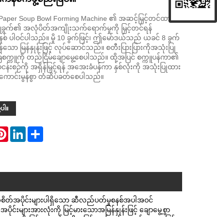
Paper Soup Bowl Forming Machine ၏ အဆင့်မြှင့်တင်ထား
္ကူခွက်၏ အလုံပိတ်အကျိုးသက်ရောက်မှုကို မြှင့်တင်ရန်
 ပါဝင်ပါသည်။ မှို 10 ခွက်ဖြင့်၊ ဤမော်ဒယ်သည် ယခင် 8 ခွက်
်ဆန်သော မြန်နှုန်းဖြင့် လုပ်ဆောင်သည်။ စတီးပြားပြားကိုအသုံးပြု
က္ကူကို တည်ငြိမ်ချောမွေ့စေပါသည်။ ထို့အပြင် စက္ကူပန်ကာ၏
းစဉ်ကို အရှိန်မြှင့်ရန် အအေးခံပန်ကာ နှစ်လုံးကို အသုံးပြုထား
ုမိုကောင်းမွန်စွာ တံဆိပ်ခတ်စေပါသည်။
့ပါ။
atsApp
Pinterest
LinkedIn
Share
 အစိတ်အပိုင်းများပါရှိသော ဆီလည်ပတ်မှုစနစ်အပါအဝင်
ျားအားလုံးကို မြင့်မားသောအမြန်နှုန်းဖြင့် ချောမွေ့စွာ