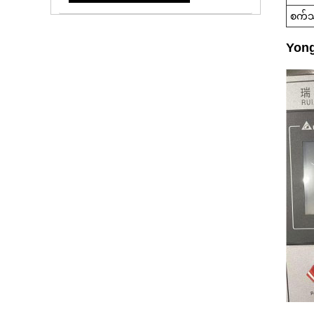
စက်သ
Yong