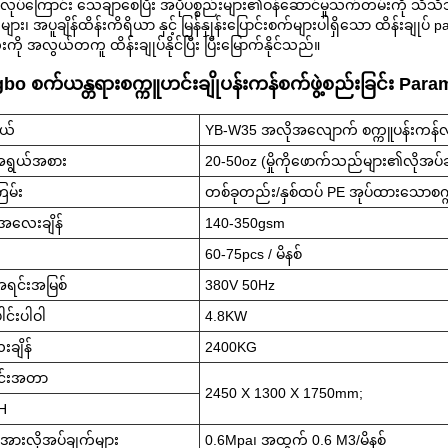
လုပ်ကြောင်း သေချာစေပြီး အပိုပစ္စည်းများ၏ဝန်ဆောင်မှုသက်တမ်းကို သိသိ
ျား၊ အပူချိန်ထိန်းကိရိယာ နှင့် မြန်နှုန်းပြောင်းစက်များပါရှိသော ထိန်းခ
းကို အလွယ်တကူ ထိန်းချုပ်နိုင်ပြီး ပြီးမြောက်နိုင်သည်။
bo စက်ယန္တရားစက္ကူဟင်းချိုပန်းကန်စက်ဖွဲ့စည်းခြင်း Par
ဒယ်
YB-W35 အလိုအလျောက် စက္ကူပန်းကန်လုံ
အရွယ်အစား
20-50oz (မှိုကိုဖောက်သည်များ၏လိုအပ်ခ
ြမ်း
တစ်ခုတည်း/နှစ်ထပ် PE အုပ်ထားသောစက္
ူအလေးချိန်
140-350gsm
60-75pcs / မိနစ်
အရင်းအမြစ်
380V 50Hz
ေါင်းပါဝါ
4.8KW
ချိန်
2400KG
င်းအတာ
2450 X 1300 X 1750mm;
H
အားလိုအပ်ချက်များ
0.6Mpa၊ အထွက် 0.6 M3/မိနစ်