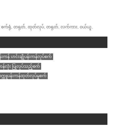
ျား, စက်ရုံ, တရုတ်, ထုတ်လုပ်, တရုတ်, လက်ကား, ဝယ်ယူ,
န်းကန် ဟင်းချိုပန်းကန်လုပ်စက်
်းကန်လုံး ပြုလုပ်သည့်စက်
္ကူပန်းကန်ထုတ်လုပ်မှုစက်