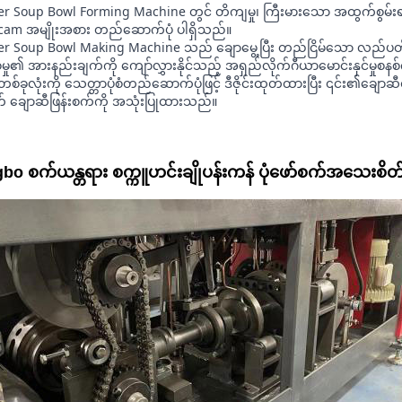
r Soup Bowl Forming Machine တွင် တိကျမှု၊ ကြီးမားသော အထွက်စွမ်းရ
် cam အမျိုးအစား တည်ဆောက်ပုံ ပါရှိသည်။
r Soup Bowl Making Machine သည် ချောမွေ့ပြီး တည်ငြိမ်သော လည်ပတ်မှု
ြစ်မှု၏ အားနည်းချက်ကို ကျော်လွှားနိုင်သည့် အရှည်လိုက်ဂီယာမောင်းနှင်မှုစ
စ်ခုလုံးကို သေတ္တာပုံစံတည်ဆောက်ပုံဖြင့် ဒီဇိုင်းထုတ်ထားပြီး ၎င်း၏ချ
 ချောဆီဖြန်းစက်ကို အသုံးပြုထားသည်။
bo စက်ယန္တရား စက္ကူဟင်းချိုပန်းကန် ပုံဖော်စက်အသေးစိတ