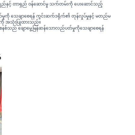
ည်နှင့် တာရှည် ဝန်ဆောင်မှု သက်တမ်းကို ပေးဆောင်သည့်
ကို သေချာစေရန် ကွင်းဆက်ဒရိုက်၏ တုန်လှုပ်မှုနှင့် မတည်မ
နစ်ကို အသုံးပြုထားသည်။
ောဆီစနစ်သည် ချောမွေ့မြန်ဆန်သောလည်ပတ်မှုကိုသေချာစေရန်
်