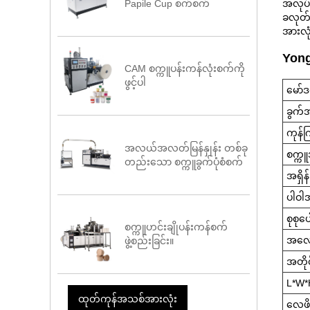
Papile Cup စက်စက်
အလုပ်
ခလုတ်မ
အားလုံ
Yong
CAM စက္ကူပန်းကန်လုံးစက်ကို
ဖွင့်ပါ
မော်
ခွက်
ကုန်က
အလယ်အလတ်မြန်နှုန်း တစ်ခု
စက္က
တည်းသော စက္ကူခွက်ပုံစံစက်
အရှိန်
ပါဝါ
စုစုပ
စက္ကူဟင်းချိုပန်းကန်စက်
အလေး
ဖွဲ့စည်းခြင်း။
အတို
L*W*
ထုတ်ကုန်အသစ်အားလုံး
လေဖိ