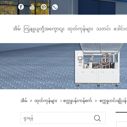
အိမ်
ကြှနျုပျတို့အကွောငျး
ထုတ်ကုန်များ
သတင်း
ဒေါင်း
အိမ်
>
ထုတ်ကုန်များ
>
စက္ကူပန်းကန်စက်
>
စက္ကူဟင်းချိုပန်