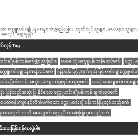
gs: စက္ကူဟင်းချိုပန်းကန်စက်ဖွဲ့စည်းခြင်း, ထုတ်လုပ်သူများ, ပေးသွင်းသူမ
သွေး, စျေးနှုန်း
တ်ကုန် Tag
င်းချိုပန်းကန်စက်ဖွဲ့စည်းခြင်း။
တစ်ခါသုံးစက္ကူပန်းကန်ဖောင်စက်
စက္ကူပ
 စက္ကူဟင်းချိုပန်းကန်လုပ်စက်
မြန်နှုန်းမြင့် ဉာဏ်ရည်မြင့် ဟင်းချိုစက္ကူပန
ဟင်းချိုပန်းကန် အလိုအလျောက်ဖွဲ့စည်းသည့်စက်
အလိုအလျောက်ဟင်းချိုစက
ံး ပြန်လည်အသုံးပြုနိုင်သော စက္ကူဟင်းချိုပန်းကန် ချက်လုပ်စက်
တ်ဝန်းကျင်နှင့်လိုက်ဖက်သော စက္ကူဟင်းချိုပန်းကန်ပြုလုပ်သည့်စက်
ခွက်အတွက် အလိုအလျောက် စက္ကူပိုက်အဖုံးပြုလုပ်သည့်စက်
စမ်းမေးမြန်းရန်ပေးပို့ပါ။