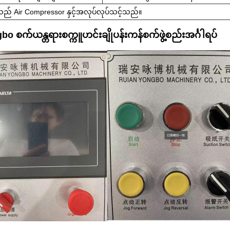
ည် Air Compressor နှင့်အလုပ်လုပ်သင့်သည်။
bo စက်ယန္တရားစက္ကူဟင်းချိုပန်းကန်စက်ဖွဲ့စည်းအင်္ဂါရပ်