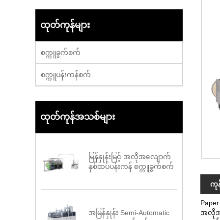
ထုတ်ကုန်များ
စက္ကူခွက်စက်
စက္ကူပန်းကန်စက်
ထုတ်ကုန်အသစ်များ
မြန်နှုန်းမြင့် အလိုအလျောက်
နှစ်ထပ်ပန်းကန် စက္ကူခွက်စက်
ကု
Paper
အမြန်နှုန်း Semi-Automatic
အလိုအ