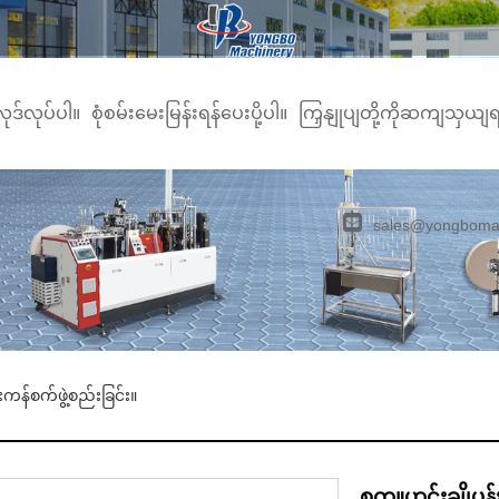
လုဒ်လုပ်ပါ။
စုံစမ်းမေးမြန်းရန်ပေးပို့ပါ။
ကြှနျုပျတို့ကိုဆကျသှယျ
sales@yongboma
းကန်စက်ဖွဲ့စည်းခြင်း။
စက္ကူဟင်းချိုပန်