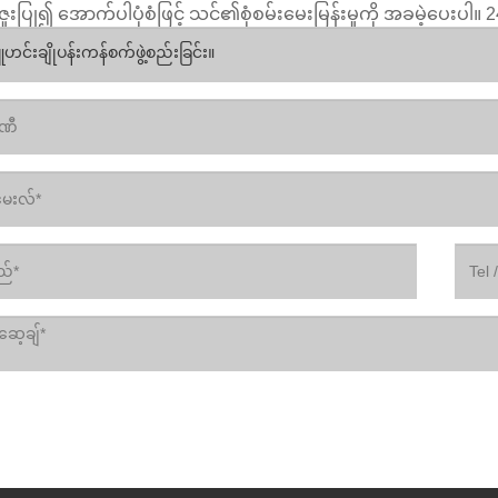
ူးပြု၍ အောက်ပါပုံစံဖြင့် သင်၏စုံစမ်းမေးမြန်းမှုကို အခမဲ့ပေးပါ