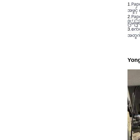
Pape
1.
အဖွင့
Pape
2.
ငြိမ်ဖ
စက်တ
3.
အတွက်
Yong