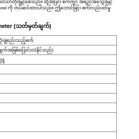
သာသာတိုးမြှင့်စေသည်။ ထို့အပြင်၊ စက်တွင် အရည်အသွေးမြင့်
ျုပ် panel ကို တပ်ဆင်ထားပါသည်။ ဤဘောင်ဖြင့်၊ စက်လည်ပတ်မှု
ameter (သတ်မှတ်ချက်)
းဖွဲ့စည်းသည့်စက်
ျက်အဖြစ်ပြောင်းလဲနိုင်သည်)
ကူ