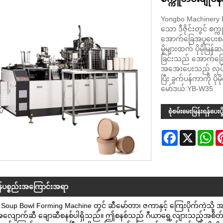
Yongbo Machinery 
သော ဒီဇိုင်းတွင် စက
အောက်ခြေအပူပေးစနစ်
မှိုများထက် ပိုမိုမြန
ခြင်းသည် အောက်ခြေစ
အအေးပေးသည့် လုပ်ငန်
ပြီး ခွက်ပန်ကာကို ပိ
မော်ဒယ်:YB-W35
စုံစမ်းမေးမြန်းရန်ပေးပို
Facebook
X
Wh
န်ပစ္စည်းအကြောင်းအရာ
 Soup Bowl Forming Machine တွင် ဆီမော်တာ၊ ဇကာနှင့် ကြေးပိုက်ကဲ့သို့
လျောက်ဆီ ချောဆီစနစ်ပါရှိသည်။ ဤစနစ်သည် ဂီယာရွေ့လျားသည့်အစိတ်အပိုင်းမ