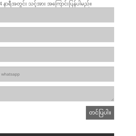
။ 24 နာရီအတွင်း သင့်အား အကြောင်းပြန်ပါမည်။