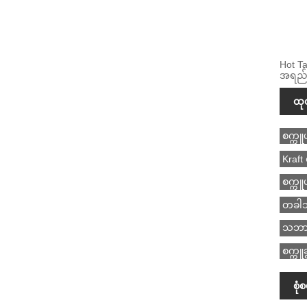
Hot Ta
အရည်အ
ထု
စက္ကူဟ
Kraft
စက္ကူ
တခါသု
သဘာဝပ
စက္ကူ
စုံ