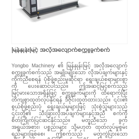
မြန်နှုန်းမြင့် အလိုအလျောက်စက္ကူခွက်စက်
Yongbo Machinery ၏ မြန်နှုန်းမြင့် အလိုအလျောက်
စက္ကူခွက်စက်သည် အမျိုးမျိုးသော လိုအပ်ချက်များနှင့်
ကိုက်ညီစေရန် ပုံစံဖွဲ့စည်းမှုဆိုင်ရာ ရွေးချယ်စရာများစွာ
ကို ပေးဆောင်ပါသည်။ ဤအဆင့်မြင့်စက်သည်
မြင့်မားသောအရှိန်ဖြင့် စက္ကူခွက်များကို ထိရောက်ပြီး
တိကျစွာထုတ်လုပ်နိုင်ရန် ဒီဇိုင်းထုတ်ထားသည်။ ၎င်း၏
စွယ်စုံဖွဲ့စည်းပုံ ရွေးချယ်မှုများဖြင့် သုံးစွဲသူများသည်
၎င်းတို့၏ သီးခြားလိုအပ်ချက်များနှင့်အညီ စက်ကို
စိတ်ကြိုက်ပြင်ဆင်နိုင်သည်။ မတူညီသော ခွက်
အရွယ်အစား၊ ပစ္စည်းများ သို့မဟုတ် ထုတ်လုပ်မှုစွမ်း
ရည်များဖြစ်စေ၊ ဤစက်သည် မတူကွဲပြားသော