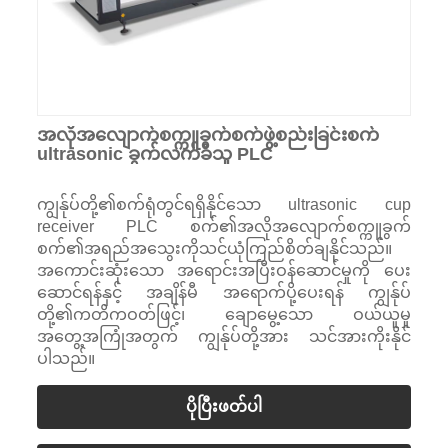
အလိုအလျောက်စက္ကူခွက်စက်ဖွဲ့စည်းခြင်းစက်
ultrasonic ခွက်လက်ခံသူ PLC
ကျွန်ုပ်တို့၏စက်ရုံတွင်ရရှိနိုင်သော ultrasonic cup
receiver PLC စက်၏အလိုအလျောက်စက္ကူခွက်
စက်၏အရည်အသွေးကိုသင်ယုံကြည်စိတ်ချနိုင်သည်။
အကောင်းဆုံးသော အရောင်းအပြီးဝန်ဆောင်မှုကို ပေး
ဆောင်ရန်နှင့် အချိန်မီ အရောက်ပို့ပေးရန် ကျွန်ုပ်
တို့၏ကတိကဝတ်ဖြင့်၊ ချောမွေ့သော ဝယ်ယူမှု
အတွေ့အကြုံအတွက် ကျွန်ုပ်တို့အား သင်အားကိုးနိုင်
ပါသည်။
ပိုပြီးဖတ်ပါ