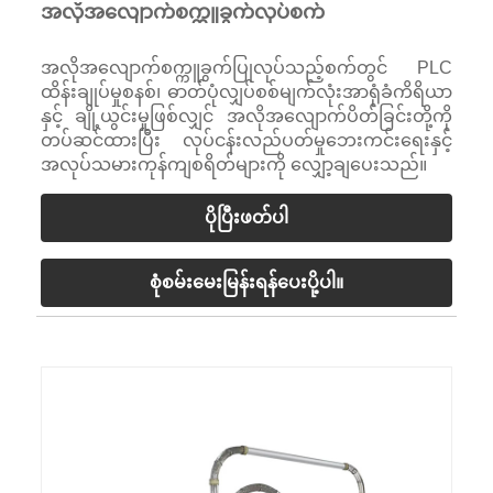
အလိုအလျောက်စက္ကူခွက်လုပ်စက်
အလိုအလျောက်စက္ကူခွက်ပြုလုပ်သည့်စက်တွင် PLC
ထိန်းချုပ်မှုစနစ်၊ ဓာတ်ပုံလျှပ်စစ်မျက်လုံးအာရုံခံကိရိယာ
နှင့် ချို့ယွင်းမှုဖြစ်လျှင် အလိုအလျောက်ပိတ်ခြင်းတို့ကို
တပ်ဆင်ထားပြီး လုပ်ငန်းလည်ပတ်မှုဘေးကင်းရေးနှင့်
အလုပ်သမားကုန်ကျစရိတ်များကို လျှော့ချပေးသည်။
ပိုပြီးဖတ်ပါ
စုံစမ်းမေးမြန်းရန်ပေးပို့ပါ။