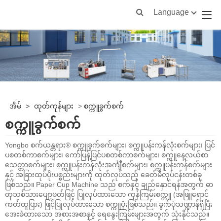
Language
အိမ်
>
ထုတ်ကုန်များ
>
စက္ကူခွက်စက်
စက္ကူခွက်စက်
Yongbo စက်ယန္တရား® စက္ကူခွက်စက်များ၊ စက္ကူပန်းကန်လုံးစက်များ၊ ပြင်
ပစတစ်ကာစက်များ၊ ကော်ပြန့်ပြင်ပစတစ်ကာစက်များ၊ စက္ကူနေ့လယ်စာ
သေတ္တာစက်များ၊ စက္ကူပန်းကန်လုံးအင်္ကျီစက်များ၊ စက္ကူပန်းကန်စက်များ
နှင့် အခြားထုပ်ပိုးပစ္စည်းများကို ထုတ်လုပ်သည့် ခေတ်မီလုပ်ငန်းတစ်ခု
ဖြစ်သည်။ Paper Cup Machine သည် စက်နှင့် ချည်နှောင်ရန်အတွက် ဓာ
တုသစ်သားပျော့ဖတ်ဖြင့် ပြုလုပ်ထားသော ကုန်ကြမ်းစက္ကူ (အဖြူရောင်
ကတ်ထူပြား) ဖြင့်ပြုလုပ်ထားသော စက္ကူပုံးဖြစ်သည်။ ခွက်ပုံသဏ္ဍာန်ရှိပြီး
အေးခဲထားသော အစားအစာနှင့် ရေနွေးကြမ်းများအတွက် သုံးနိုင်သည်။