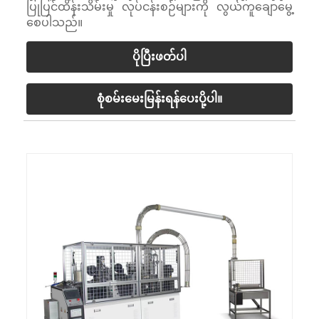
ပြုပြင်ထိန်းသိမ်းမှု လုပ်ငန်းစဉ်များကို လွယ်ကူချောမွေ့
စေပါသည်။
ပိုပြီးဖတ်ပါ
စုံစမ်းမေးမြန်းရန်ပေးပို့ပါ။