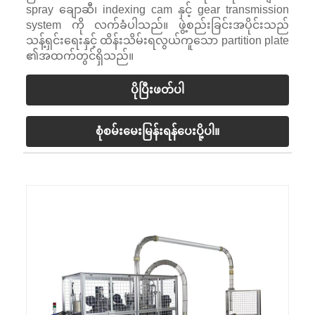
spray ချောဆီ၊ indexing cam နှင့် gear transmission
system ကို လက်ခံပါသည်။ ဖွဲ့စည်းခြင်းအပိုင်းသည်
သန့်ရှင်းရေးနှင့် ထိန်းသိမ်းရလွယ်ကူသော partition plate
၏အထက်တွင်ရှိသည်။
ပိုပြီးဖတ်ပါ
စုံစမ်းမေးမြန်းရန်ပေးပို့ပါ။