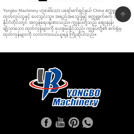
Yongbo Machinery ဟုခေါ်သော ပရော်ဖက်ရှင်နယ် China စက္ကူခွက်စက်
ထုတ်လုပ်သူနှင့် ပေးသွင်းသူ။ အရည်အသွေးမြင့် စက္ကူခွက်စက် သည်
နိုင်ငံတိုင်းတွင် အလွန်ရေပန်းစားသည်။ ကျွန်ုပ်တို့သည် စျေးနှုန်း
ချိုသာသော ထုတ်ကုန်များကို ပေးစွမ်းနိုင်သည်၊ ကျွန်ုပ်တို့၏ စက်ရုံမှ
ထုတ်ကုန်များကို လက်ကားဝယ်ယူရန် ကြိုဆိုပါသည်။