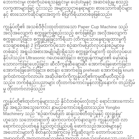
ဘေးကင်းမှု၊ တစ်ကိုယ်ရေသန့်ရှင်းမှု၊ ပေါ့ပါးမှုနှင့် အဆင်ပြေမှု စသည့်
လက္ခဏာများဖြင့် ၎င်းသည် အများသူငှာနေရာများ၊ စားသောက်ဆိုင်များ
နှင့် စားသောက်ဆိုင်များအတွက် စံပြကိရိယာတစ်ခုဖြစ်သည်။
ကျွန်ုပ်တို့၏ အသစ်ဒီဇိုင်းထုတ်ထားသော Paper Cup Machine သည်
အလိုအလျောက် စက္ကူခွက်ဖွဲ့စည်းသည့် စက်ဖြစ်ပြီး၊ အလိုအလျောက်
စက္ကူပေးပို့ခြင်း၊ စက္ကူပြန်ခြင်းကိရိယာ (တိကျသောနေရာချထားမှုကို
သေချာစေရန်) 2 ကြိမ်ထက်ပိုသော စဉ်ဆက်မပြတ်လုပ်ငန်းစဉ်များမှ
တစ်ဆင့် အရွယ်အစားအမျိုးမျိုးရှိသော စက္ကူခွက်များကို ထုတ်လုပ်ပေး
နိုင်ပါသည်။ Ultrasonic ဂဟေဆော်ခြင်း၊ စက္ကူပန်ကာများ၏ မှော်ဆန်
သောလက်ဖြင့်ပေးပို့ခြင်း၊ ဆီလီကွန်ဆီချောဆီ၊ အောက်ခြေဖောက်ခြင်း၊
အောက်ခြေခေါက်ခြင်း။ စတန်း၊ အောက်ခြေ preheat၊ အောက်ခြေ knurl၊
ခွက်ထဲကထွက်လာပါ။ အဆိုပါစက်ကိုကျွန်ုပ်တို့၏ကုမ္ပဏီမှတီထွင်ခဲ့
သည်။ ဘက်စုံနည်းပညာများ တိုးတက်ကောင်းမွန်လာပြီးနောက်၊ တည်ငြိမ်
မှု တိုးတက်လာခဲ့သည်။
ကျွန်ုပ်တို့၏ထုတ်ကုန်များသည် နိုင်ငံတစ်ဝှမ်းလုံးတွင် ရောင်းအားကောင်း
ပြီး အရည်အသွေးကောင်း နာမည်ကောင်းရရှိထားသည်။ Yongbo
Machinery သည် "စဉ်ဆက်မပြတ် ဆန်းသစ်တီထွင်မှုနှင့် ထူးချွန်မှု"
ဟူသော သဘောတရားကို ဆက်လက်လိုက်နာလျက် ကျွန်ုပ်တို့ထံ လာ
ရောက်လည်ပတ်ရန် ပြည်တွင်းပြည်ပရှိ ဖောက်သည်အသစ်များနှင့်
အဟောင်းများကို စိတ်နှလုံးအကြွင်းမဲ့ ကြိုဆိုလျက် တောက်ပသော
အနာဂတ်ကို အတူတကွဖွင့်လှစ်ရန်အတွက် ရေရှည်ဖော်ရွေသော ပူးပေါင်း