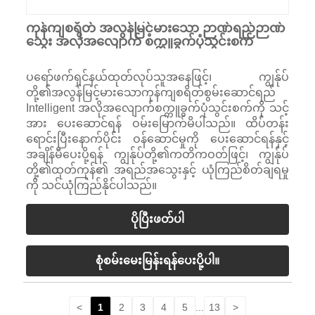
ကုန်ကျစရိတ် အလွန်မြင့်မားသော ဉာဏ်ရည်ဉာဏ်
သွေး အလိုအလျောက် စက္ကူခွက်ပုံသွင်းစက်
ပရော်ဖက်ရှင်နယ်ထုတ်လုပ်သူအနေဖြင့်၊ ကျွန်ုပ်
တို့၏အလွန်မြင့်မားသောကုန်ကျစရိတ်စွမ်းဆောင်ရည်
Intelligent အလိုအလျောက်စက္ကူခွက်ပုံသွင်းစက်ကို သင့်
အား ပေးဆောင်ရန် ဝမ်းမြောက်မိပါသည်။ ထိပ်တန်း
ရောင်းပြီးနောက်ပိုင်း ဝန်ဆောင်မှုကို ပေးဆောင်ရန်နှင့်
အချိန်မီပေးပို့ရန် ကျွန်ုပ်တို့၏ကတိကဝတ်ဖြင့်၊ ကျွန်ုပ်
တို့၏ထုတ်ကုန်၏ အရည်အသွေးနှင့် ယုံကြည်စိတ်ချရမှု
ကို သင်ယုံကြည်နိုင်ပါသည်။
ပိုပြီးဖတ်ပါ
စုံစမ်းမေးမြန်းရန်ပေးပို့ပါ။
<
1
2
3
4
5
...
13
>