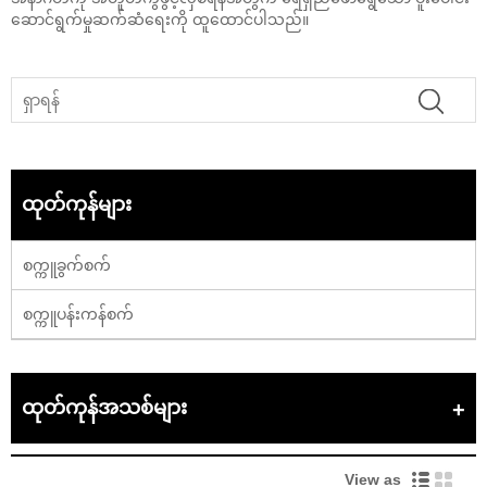
ဆောင်ရွက်မှုဆက်ဆံရေးကို ထူထောင်ပါသည်။
ထုတ်ကုန်များ
စက္ကူခွက်စက်
စက္ကူပန်းကန်စက်
ထုတ်ကုန်အသစ်များ
View as