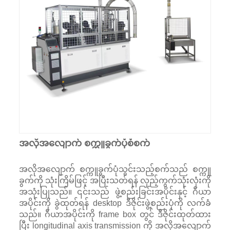
အလိုအလျောက် စက္ကူခွက်ပုံစံစက်
အလိုအလျောက် စက္ကူခွက်ပုံသွင်းသည့်စက်သည် စက္ကူ
ခွက်ကို သုံးကြိမ်ဖြင့် အပြီးသတ်ရန် လှည့်ကွက်သုံးလုံးကို
အသုံးပြုသည်။ ၎င်းသည် ဖွဲ့စည်းခြင်းအပိုင်းနှင့် ဂီယာ
အပိုင်းကို ခွဲထုတ်ရန် desktop ဒီဇိုင်းဖွဲ့စည်းပုံကို လက်ခံ
သည်။ ဂီယာအပိုင်းကို frame box တွင် ဒီဇိုင်းထုတ်ထား
ပြီး longitudinal axis transmission ကို အလိုအလျောက်