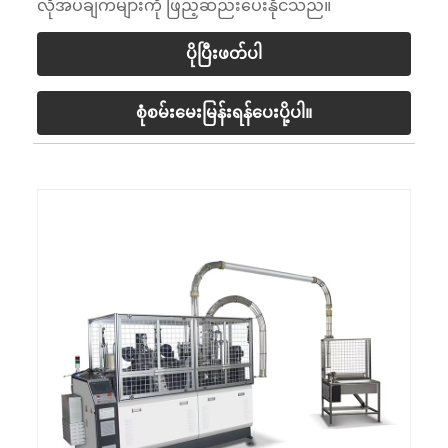
လိုအပ်ချက်များကို ဖြည့်ဆည်းပေးနိုင်သည်။
ပိုပြီးဖတ်ပါ
စုံစမ်းမေးမြန်းရန်ပေးပို့ပါ။