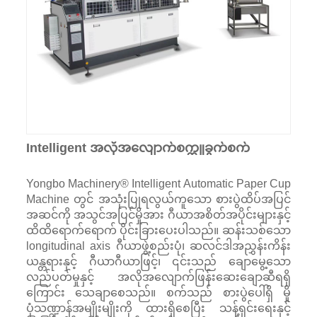
Intelligent အလိုအလျောက်စက္ကူခွက်စက်
Yongbo Machinery® Intelligent Automatic Paper Cup
Machine တွင် အသုံးပြုရလွယ်ကူသော စားပွဲထိပ်အပြင်
အဆင်ကို အသွင်အပြင်မှိုအား ဂီယာအစိတ်အပိုင်းများနှင့်
ထိထိရောက်ရောက် ပိုင်းခြားပေးပါသည်။ ဆန်းသစ်သော
longitudinal axis ဂီယာဖွဲ့စည်းပုံ၊ ဆလင်ဒါအညွှန်းကိန်း
ယန္တရားနှင့် ဂီယာဂီယာဖြင့်၊ ၎င်းသည် ချောမွေ့သော
လည်ပတ်မှုနှင့် အလိုအလျောက်ဖြန်းဆေးချောဆီရရှိ
ကြောင်း သေချာစေသည်။ စက်သည် စားပွဲပေါ်ရှိ မှို
ပုံသဏ္ဍာန်အမျိုးမျိုးကို ထားရှိစေပြီး သန့်ရှင်းရေးနှင့်