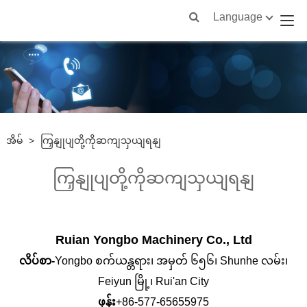
Language
အိမ်
>
ကြှနျုပျတို့ကိုဆကျသှယျရနျ
ကြှနျုပျတို့ကိုဆကျသှယျရနျ
Ruian Yongbo Machinery Co., Ltd
လိပ်စာ-
Yongbo စက်ယန္တရား၊ အမှတ် ၆၅၆၊ Shunhe လမ်း၊
Feiyun မြို့၊ Rui'an City
ဖုန်း
+86-577-65655975