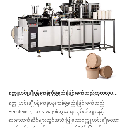
စက္ကူဟင်းချိုပန်းကန်ကိုဖွဲ့စည်းခြင်းစက်သည်ထုတ်လုပ်မှု
စွမ်းဆောင်ရည်ကိုမည်သို့တိုးတက်စေသနည်း။
စက္ကူဟင်းချိုပန်းကန်ပန်းကန်ဖွဲ့စည်းခြင်းစက်သည်
Peoplevice, Takeaway စီးပွားရေးလုပ်ငန်းများနှင့်
စားသောက်ဆိုင်များတွင်အသုံးပြုသောစက္ကူဟင်းချိုဖလား