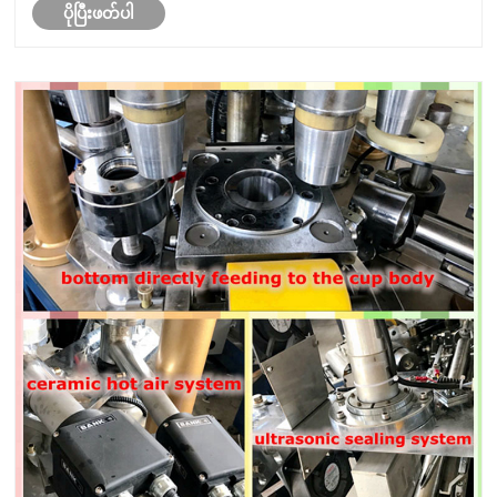
ပိုပြီးဖတ်ပါ
များနှင့်တည်ငြိမ်သော ultrosonic sealing တ......