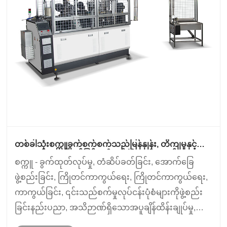
တစ်ခါသုံးစက္ကူခွက်စက်စက်သည်မြန်နှုန်း, တိကျမှုနှင့်
အနာဂတ်အဆင်သင့်ဖြစ်မှုကိုမည်သို့ပေးပို့သနည်း။
စက္ကူ - ခွက်ထုတ်လုပ်မှု, တံဆိပ်ခတ်ခြင်း, အောက်ခြေ
ဖွဲ့စည်းခြင်း, ကြိုတင်ကာကွယ်ရေး, ကြိုတင်ကာကွယ်ရေး,
ကာကွယ်ခြင်း, ၎င်းသည်စက်မှုလုပ်ငန်းပုံစံများကိုဖွဲ့စည်း
ခြင်းနည်းပညာ, အသိဉာဏ်ရှိသောအပူချိန်ထိန်းချုပ်မှု,
servo-driven စနစ်များနှင့်တည်ငြိမ်သော ulto-drivect စနစ်