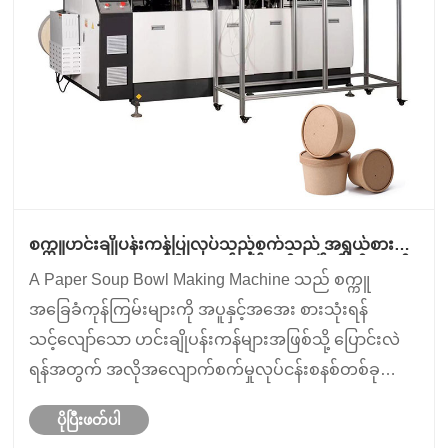
စက္ကူဟင်းချိုပန်းကန်ပြုလုပ်သည့်စက်သည် အရွယ်စားနိုင်
သော အစားအစာထုပ်ပိုးမှုထုတ်လုပ်မှုကို မည်သို့ပံ့ပိုးကူညီ
A Paper Soup Bowl Making Machine သည် စက္ကူ
သနည်း။
အခြေခံကုန်ကြမ်းများကို အပူနှင့်အအေး စားသုံးရန်
သင့်လျော်သော ဟင်းချိုပန်းကန်များအဖြစ်သို့ ပြောင်းလဲ
ရန်အတွက် အလိုအလျောက်စက်မှုလုပ်ငန်းစနစ်တစ်ခု
ဖြစ်သည်။ ဤစက်များကို အစားအသောက်ထုပ်ပိုးခြင်း
ပိုပြီးဖတ်ပါ
လုပ်ငန်းတွင် အထူးသဖြင့် လျင်မြန်သောဝန်ဆောင်မှုပေး