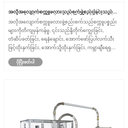
အလိုအလျောက်စက္ကူဖလားသည်စက်ဖွဲ့စည်းခြင်းသည်
ထုတ်လုပ်မှုထိရောက်မှုကိုမည်သို့ပြောင်းလဲနိုင်မည်နည်း။
အလိုအလျောက်စက္ကူဖလားဖွဲ့စည်းစက်သည်စက္ကူပစ္စည်း
များကိုတိကျမှန်ကန်မှု, ၎င်းသည်နို့တိုက်ကျွေးခြင်း,
တံဆိပ်ခတ်ခြင်း, ရေနံချောင်း, အောက်ဖော်ပြပါလက်သီး
ဖြင့်ထိုးနှက်ခြင်း, အောက်သို့ထိုးနှက်ခြင်း, ကမ္ဘာချီရေရှည်
တည်တံ့ခိုင်မြဲသောထုပ်ပိုးခြင်းအတွက်ကမ္ဘာချီဝယ်လိုအား
ပိုပြီးဖတ်ပါ
မြင့်တက်လာသောအခါဤစက်များသည်ထုတ်လုပ်သူများ
အနေဖ......