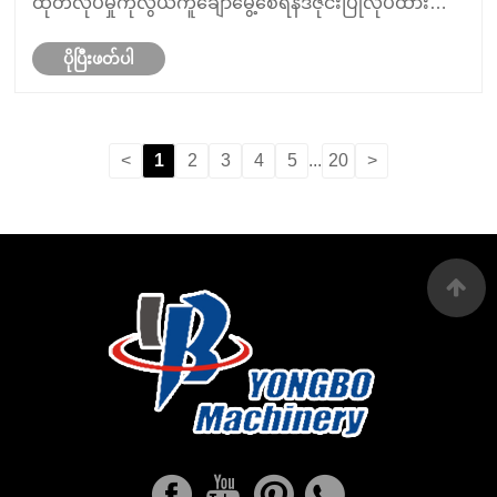
ထုတ်လုပ်မှုကိုလွယ်ကူချောမွေ့စေရန်ဒီဇိုင်းပြုလုပ်ထား
သောအဆင့်မြင့်မြင့်မားသောစွမ်းဆောင်ရည်ဆိုင်ရာပစ္စည်း
ပိုပြီးဖတ်ပါ
ကိရိယာများဖြစ်သည်။ ဤစက်ယန္တရားသည်ထုတ်လုပ်သူ
များနှင့်ရေ......
<
1
2
3
4
5
...
20
>