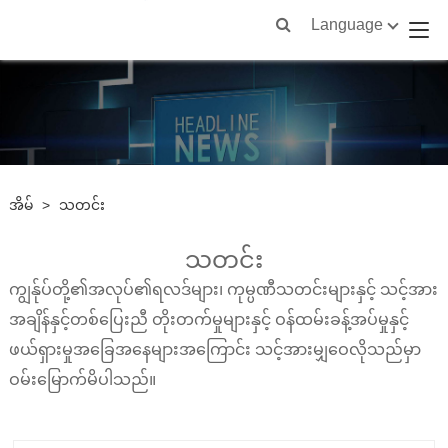
Language
အိမ်
>
သတင်း
သတင်း
ကျွန်ုပ်တို့၏အလုပ်၏ရလဒ်များ၊ ကုမ္ပဏီသတင်းများနှင့် သင့်အား
အချိန်နှင့်တစ်ပြေးညီ တိုးတက်မှုများနှင့် ဝန်ထမ်းခန့်အပ်မှုနှင့်
ဖယ်ရှားမှုအခြေအနေများအကြောင်း သင့်အားမျှဝေလိုသည်မှာ
ဝမ်းမြောက်မိပါသည်။