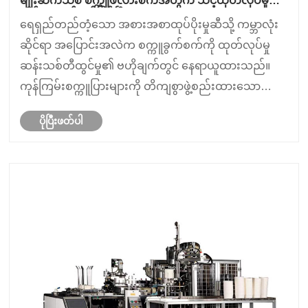
မျိုးဆက်သစ် စက္ကူဖလားစက်အတွက် သင့်ထုတ်လုပ်မှု
လိုင်း အဆင်သင့်ဖြစ်ပြီလား။
ရေရှည်တည်တံ့သော အစားအစာထုပ်ပိုးမှုဆီသို့ ကမ္ဘာလုံး
ဆိုင်ရာ အပြောင်းအလဲက စက္ကူခွက်စက်ကို ထုတ်လုပ်မှု
ဆန်းသစ်တီထွင်မှု၏ ဗဟိုချက်တွင် နေရာယူထားသည်။
ကုန်ကြမ်းစက္ကူပြားများကို တိကျစွာဖွဲ့စည်းထားသော
တစ်ခါသုံးခွက်များအဖြစ်သို့ ပြောင်းလဲရာတွင် မြန်နှုန်းမြင့်
ပိုပြီးဖတ်ပါ
ဆာဗိုထပ်တူပြုခြင်း၊ ဝတ်ဆင်မှုခံနိုင်ရည်ရှိသော ကိရ......