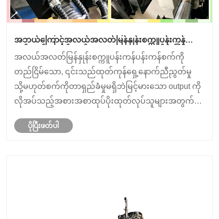
အဘယ်ကြောင့်အလယ်အလတ်မြန်နှုန်းစက္ကူပန်းကန်လုံး
စက်သည်ရေရှည်တည်တံ့သောအစားအစာထုပ်ပိုးခြင်း
အလယ်အလတ်မြန်နှုန်းစက္ကူပန်းကန်ပန်းကန်စက်ကို
အတွက် ဦး စားပေးရွေးချယ်မှုဖြစ်ရသနည်း။
တည်ငြိမ်သော, ၎င်းသည်ထုတ်ကုန်ရှေ့နောက်ညီညွတ်မှု
သို့မဟုတ်စက်ကိုတာရှည်ခံမှုမရှိဘဲမြင့်မားသော output ကို
လိုအပ်သည့်အစားအစာထုပ်ပိုးထုတ်လုပ်သူများအတွက်
ဒီဇိုင်းပြုလုပ်ထားသည်။ ဤစက်ယန္တရားအမျိုးအစားသည်
ပိုပြီးဖတ်ပါ
ထုတ်လုပ်မှု, တိကျမှုနှင့်လုပ်ငန်းလည်ပတ်မှုကုန်ကျစရိတ်
ကိုဟန်ချက်ညီစ......