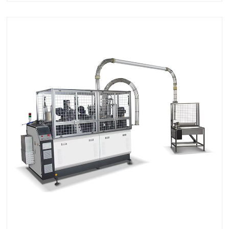
သည့် စားသောက်ဆိုင်များ၊ မ......